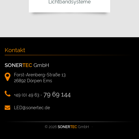
Lichtbandsysteme
Kontakt
SONER
TEC
GmbH
Forst-Arenberg-Straße 13
26892 Dörpen Ems
79 69 144
+49 (0) 49 63 -
LED@sonertec.de
© 2026
SONER
TEC
GmbH
·