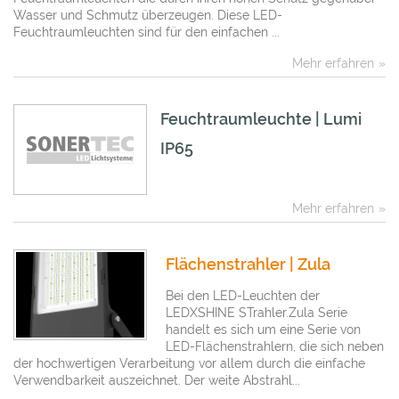
Wasser und Schmutz überzeugen. Diese LED-
Feuchtraumleuchten sind für den einfachen ...
Mehr erfahren
Feuchtraumleuchte | Lumi
IP65
Mehr erfahren
Flächenstrahler | Zula
Bei den LED-Leuchten der
LEDXSHINE STrahler.Zula Serie
handelt es sich um eine Serie von
LED-Flächenstrahlern, die sich neben
der hochwertigen Verarbeitung vor allem durch die einfache
Verwendbarkeit auszeichnet. Der weite Abstrahl...