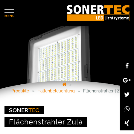
Produkte
Hallenbeleuchtung
Flächenstrahler | Zula
SONER
TEC
Flächenstrahler Zula