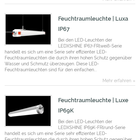
Feuchtraumleuchte | Luxa
IP67
Bei den LED-Leuchten der
LEDXSHINE IP67-FRlweiß-Serie
handelt es sich um eine Serie sehr effizienter LED-
Feuchtraumleuchten die durch ihren hohen Schutz gegenüber
Wasser und Schmutz überzeugen. Diese LED-
Feuchtraumleuchten sind für den einfachen...
Mehr erfahren
Feuchtraumleuchte | Luxe
IP69K
Bei den LED-Leuchten der
LEDXSHINE IP69K-FRlrund-Serie
handelt es sich um eine Serie sehr effizienter LED-
Feuchtraumleuchten die durch ihren hohen Schutz gegenüber