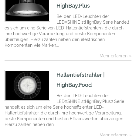
HighBay.Plus
Bei den LED-Leuchten der
LEDXSHINE stHighBay Serie handelt
es sich um eine Serie von LED-Hallentiefstrahlern, die durch
ihre hochwertige Verarbeitung und beste Komponenten
überzeugen. Hierzu zählen neben den elektrischen
Komponenten wie Marken...
Mehr erfahren
Hallentiefstrahler |
HighBay.Food
Bei den LED-Leuchten der
LEDXSHINE stHighBay.Plus2 Serie
handelt es sich um eine Serie hocheffizienter LED-
Hallentiefstrahler, die durch ihre hochwertige Verarbeitung,
beste Komponenten und besten Effizenzwerten überzeugen.
Hierzu zählen neben den...
Mehr erfahren