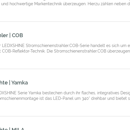
 und hochwertige Markentechnik überzeugen. Hierzu zählen neben de
ler | COB
 LEDXSHINE Stromschienenstrahler.COB-Serie handelt es sich um ein
 COB-Reflektor-Technik. Die Stromschienenstrahler.COB überzeugen d
hte | Yamka
SHINE Serie Yamka bestechen durch ihr flaches, integratives Design
tromschienenmontage ist das LED-Panel um 340° drehbar und bietet som
te | MILA