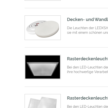
Decken- und Wandl
Die Leuchten der LEDXSHI
sie mit einem schönen un
Rasterdeckenleucht
Bei den LED-Leuchten der
ihre hochwertige Verarbei
Rasterdeckenleuch
Bei den LED-Leuchten der