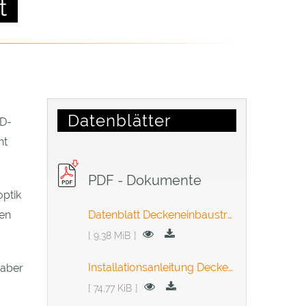
t
Datenblätter
ED-
ht
PDF - Dokumente
optik
ben
Datenblatt Deckeneinbaustrahler | Matt
9,38 MiB
Installationsanleitung Deckeneinbaustrahler | Matt
 aber
74,77 KiB