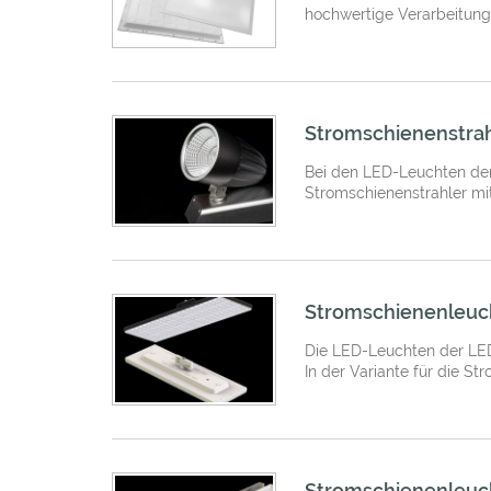
hochwertige Verarbeitung
Stromschienenstrah
Bei den LED-Leuchten der
Stromschienenstrahler mit
Stromschienenleuc
Die LED-Leuchten der LEDX
In der Variante für die S
Stromschienenleuch