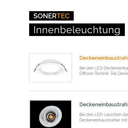
SONER
TEC
Innenbeleuchtung
Deckeneinbaustrahl
Bei den LED-Deckeneinbau
Diffusor-Technik. Die Deck
Deckeneinbaustrahl
Bei den LED-Leuchten der
Deckeneinbaustrahler mit