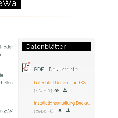
DeWa
Datenblätter
d- oder
r
PDF - Dokumente
ie
rhellen
Datenblatt Decken- und Wandleuchte | DeWa
1,87 MiB
Installationsanleitung Decken- und Wandleuchte | DeWa
en 20W,
254,41 KiB