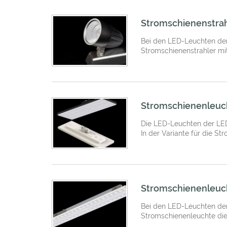
Stromschienenstrah
Bei den LED-Leuchten der
Stromschienenstrahler mit
Stromschienenleuc
Die LED-Leuchten der LEDX
In der Variante für die S
Stromschienenleuch
Bei den LED-Leuchten der
Stromschienenleuchte die 