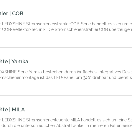
ler | COB
 LEDXSHINE Stromschienenstrahler.COB-Serie handelt es sich um ein
 COB-Reflektor-Technik. Die Stromschienenstrahler.COB überzeugen d
hte | Yamka
SHINE Serie Yamka bestechen durch ihr flaches, integratives Design
tromschienenmontage ist das LED-Panel um 340° drehbar und bietet som
te | MILA
 LEDXSHINE Stromschienenleuchte.MILA handelt es sich um eine Seri
durch die unterschiedlichen Abstrahlwinkel in mehreren Fällen einset