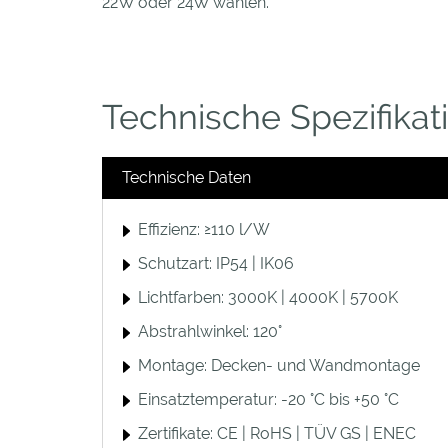
22W oder 24W wählen.
Technische Spezifikat
Technische Daten
Effizienz: ≥110 l/W
Schutzart: IP54 | IK06
Lichtfarben: 3000K | 4000K | 5700K
Abstrahlwinkel: 120°
Montage: Decken- und Wandmontage
Einsatztemperatur: -20 °C bis +50 °C
Zertifikate: CE | RoHS | TÜV GS | ENEC