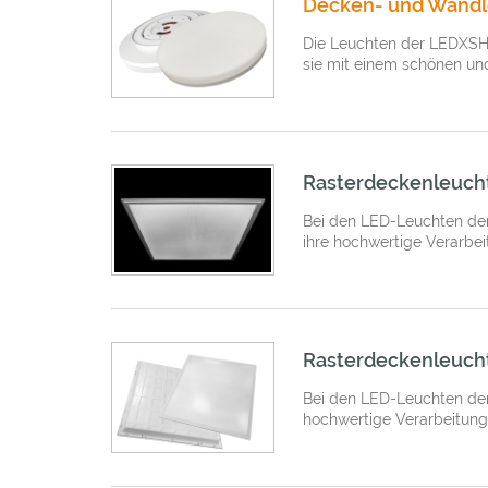
Decken- und Wandl
Die Leuchten der LEDXSHI
sie mit einem schönen un
Rasterdeckenleucht
Bei den LED-Leuchten der
ihre hochwertige Verarbei
Rasterdeckenleuch
Bei den LED-Leuchten der
hochwertige Verarbeitung