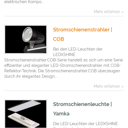
elektrischen Kompo...
Mehr erfahren
Stromschienenstrahler |
COB
Bei den LED-Leuchten der
LEDXSHINE
Stromschienenstrahler.COB-Serie handelt es sich um eine Serie
effizienter und eleganter LED-Stromschienenstrahler mit COB-
Reflektor-Technik. Die Stromschienenstrahler.COB überzeugen
durch ihr elegantes Design,...
Mehr erfahren
Stromschienenleuchte |
Yamka
Die LED-Leuchten der LEDXSHINE