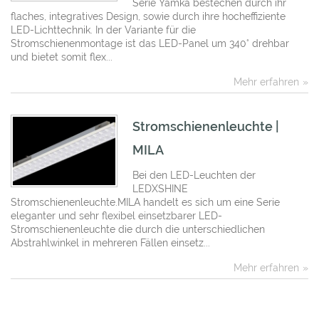
Serie Yamka bestechen durch ihr
flaches, integratives Design, sowie durch ihre hocheffiziente
LED-Lichttechnik. In der Variante für die
Stromschienenmontage ist das LED-Panel um 340° drehbar
und bietet somit flex...
Mehr erfahren
Stromschienenleuchte |
MILA
Bei den LED-Leuchten der
LEDXSHINE
Stromschienenleuchte.MILA handelt es sich um eine Serie
eleganter und sehr flexibel einsetzbarer LED-
Stromschienenleuchte die durch die unterschiedlichen
Abstrahlwinkel in mehreren Fällen einsetz...
Mehr erfahren