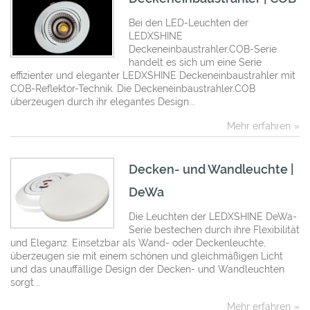
Bei den LED-Leuchten der
LEDXSHINE
Deckeneinbaustrahler.COB-Serie
handelt es sich um eine Serie
effizienter und eleganter LEDXSHINE Deckeneinbaustrahler mit
COB-Reflektor-Technik. Die Deckeneinbaustrahler.COB
überzeugen durch ihr elegantes Design...
Mehr erfahren
Decken- und Wandleuchte |
DeWa
Die Leuchten der LEDXSHINE DeWa-
Serie bestechen durch ihre Flexibilität
und Eleganz. Einsetzbar als Wand- oder Deckenleuchte,
überzeugen sie mit einem schönen und gleichmäßigen Licht
und das unauffällige Design der Decken- und Wandleuchten
sorgt...
Mehr erfahren