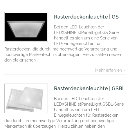
Rasterdeckenleuchte | GS
Bei den LED-Leuchten der
LEDXSHINE stPanelLight.GS Serie
handelt es sich um eine Serie von
LED-Einlegeleuchten für
Rasterdecken, die durch ihre hochwertige Verarbeitung und
hochwertige Markentechnik überzeugen. Hierzu zählen neben
den elektrischen...
Mehr erfahren
Rasterdeckenleuchte | GSBL
Bei den LED-Leuchten der
LEDXSHINE stPanelLight.GSBL-Serie
handelt es sich um LED-
Einlegeleuchten für Rasterdecken,
die durch ihre hochwertige Verarbeitung und hochwertige
Markentechnik überzeugen. Hierzu zählen neben den